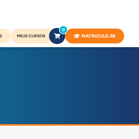
0
O
MATRICULE-SE
MEUS CURSOS