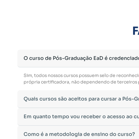
F
O curso de Pós-Graduação EaD é credenciad
Sim, todos nossos cursos possuem selo de reconhec
própria certificadora, não dependendo de terceiros p
Quais cursos são aceitos para cursar a Pós-
Para ingressar em um curso de pós-graduação, é nec
Em quanto tempo vou receber o acesso ao c
Ministério da Educação, aceitamos diplomas das seg
•
Bacharelado
– Formação generalista em diversas ár
Após a conclusão da sua matrícula e a confirmação d
Como é a metodologia de ensino do curso?
•
Licenciatura
– Formação voltada para o magistério e