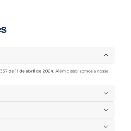
es
37 de 11 de abril de 2024.
Além disso, somos a nossa
acordo com os critérios estabelecidos pelo
entre outras.