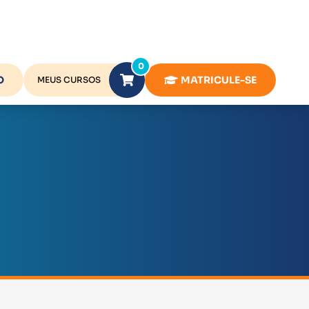
0
O
MATRICULE-SE
MEUS CURSOS