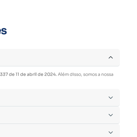
es
37 de 11 de abril de 2024.
Além disso, somos a nossa
acordo com os critérios estabelecidos pelo
entre outras.