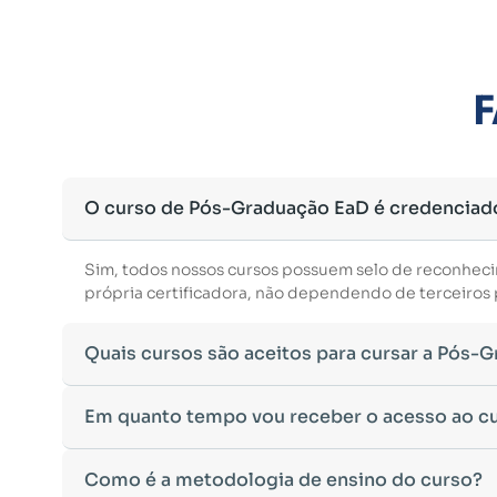
F
O curso de Pós-Graduação EaD é credenciad
Sim, todos nossos cursos possuem selo de reconhec
própria certificadora, não dependendo de terceiros p
Quais cursos são aceitos para cursar a Pós-
Para ingressar em um curso de pós-graduação, é nec
Em quanto tempo vou receber o acesso ao c
Ministério da Educação, aceitamos diplomas das seg
•
Bacharelado
– Formação generalista em diversas ár
Após a conclusão da sua matrícula e a confirmação d
Como é a metodologia de ensino do curso?
•
Licenciatura
– Formação voltada para o magistério e