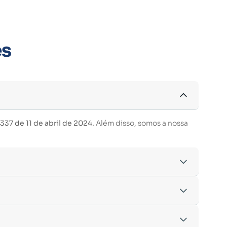
es
37 de 11 de abril de 2024.
Além disso, somos a nossa
acordo com os critérios estabelecidos pelo
entre outras.