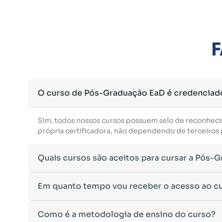
F
O curso de Pós-Graduação EaD é credenciad
Sim, todos nossos cursos possuem selo de reconhec
própria certificadora, não dependendo de terceiros p
Quais cursos são aceitos para cursar a Pós-
Para ingressar em um curso de pós-graduação, é nec
Em quanto tempo vou receber o acesso ao c
Ministério da Educação, aceitamos diplomas das seg
•
Bacharelado
– Formação generalista em diversas ár
Após a conclusão da sua matrícula e a confirmação d
Como é a metodologia de ensino do curso?
•
Licenciatura
– Formação voltada para o magistério e