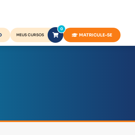
0
O
MATRICULE-SE
MEUS CURSOS