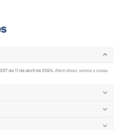
es
37 de 11 de abril de 2024.
Além disso, somos a nossa
acordo com os critérios estabelecidos pelo
entre outras.