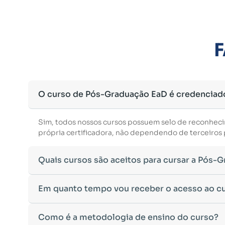
F
O curso de Pós-Graduação EaD é credenciad
Sim, todos nossos cursos possuem selo de reconhec
própria certificadora, não dependendo de terceiros p
Quais cursos são aceitos para cursar a Pós-
Para ingressar em um curso de pós-graduação, é nec
Em quanto tempo vou receber o acesso ao c
Ministério da Educação, aceitamos diplomas das seg
•
Bacharelado
– Formação generalista em diversas ár
Após a conclusão da sua matrícula e a confirmação d
Como é a metodologia de ensino do curso?
•
Licenciatura
– Formação voltada para o magistério e