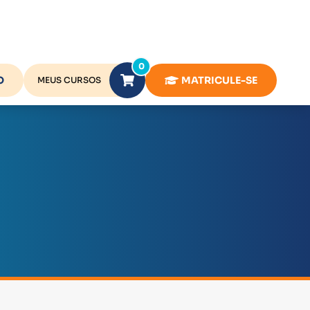
0
O
MATRICULE-SE
MEUS CURSOS