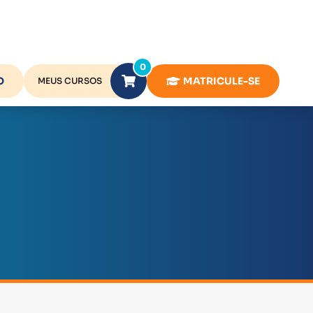
0
O
MATRICULE-SE
MEUS CURSOS