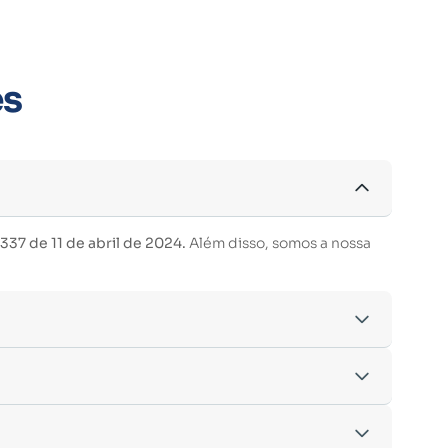
es
37 de 11 de abril de 2024.
Além disso, somos a nossa
acordo com os critérios estabelecidos pelo
entre outras.