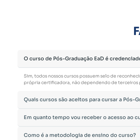
F
O curso de Pós-Graduação EaD é credenciad
Sim, todos nossos cursos possuem selo de reconhec
própria certificadora, não dependendo de terceiros p
Quais cursos são aceitos para cursar a Pós-
Para ingressar em um curso de pós-graduação, é nec
Em quanto tempo vou receber o acesso ao c
Ministério da Educação, aceitamos diplomas das seg
•
Bacharelado
– Formação generalista em diversas ár
Após a conclusão da sua matrícula e a confirmação d
Como é a metodologia de ensino do curso?
•
Licenciatura
– Formação voltada para o magistério e