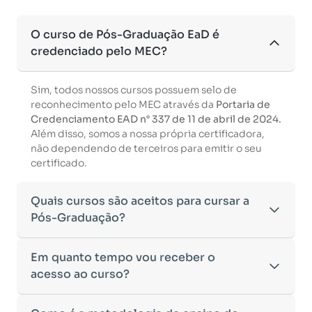
O curso de Pós-Graduação EaD é
credenciado pelo MEC?
Sim, todos nossos cursos possuem selo de
reconhecimento pelo MEC através da
Portaria de
Credenciamento EAD n° 337 de 11 de abril de 2024.
Além disso, somos a nossa própria certificadora,
não dependendo de terceiros para emitir o seu
certificado.
Quais cursos são aceitos para cursar a
Pós-Graduação?
Para ingressar em um curso de pós-graduação, é
Em quanto tempo vou receber o
necessário ter concluído uma graduação
acesso ao curso?
reconhecida pelo MEC. De acordo com os critérios
estabelecidos pelo Ministério da Educação,