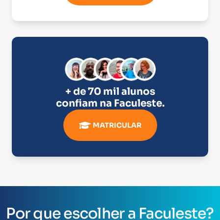
+ de 70 mil alunos
confiam na
Faculeste
.
MATRICULAR
Por que escolher a Faculeste?