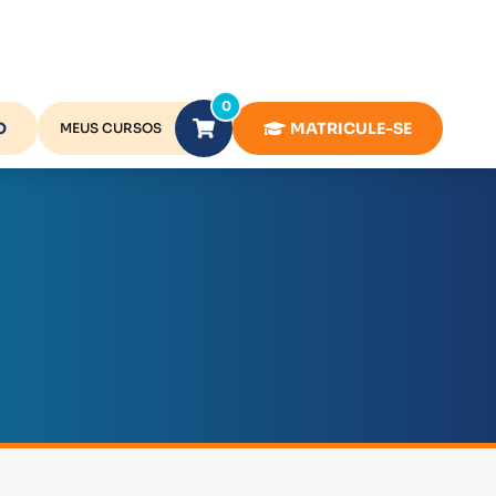
0
O
MATRICULE-SE
MEUS CURSOS