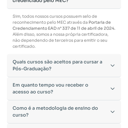
credenciado pelo MEC?
Sim, todos nossos cursos possuem selo de
reconhecimento pelo MEC através da
Portaria de
Credenciamento EAD n° 337 de 11 de abril de 2024.
Além disso, somos a nossa própria certificadora,
não dependendo de terceiros para emitir o seu
certificado.
Quais cursos são aceitos para cursar a
Pós-Graduação?
Para ingressar em um curso de pós-graduação, é
Em quanto tempo vou receber o
necessário ter concluído uma graduação
acesso ao curso?
reconhecida pelo MEC. De acordo com os critérios
estabelecidos pelo Ministério da Educação,
Após a conclusão da sua matrícula e a confirmação
Como é a metodologia de ensino do
aceitamos diplomas das seguintes modalidades:
dos seus dados, o acesso ao curso será liberado
•
curso?
Bacharelado
– Formação generalista em diversas
automaticamente.
áreas do conhecimento, como Direito,
Você receberá um
e-mail com os dados de login
na
Administração, Engenharia, entre outras.