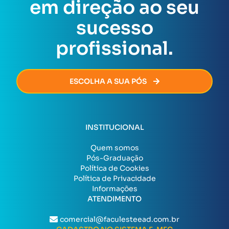
em direção ao seu
certificado será emitido de forma rápida e segura,
permitindo que você avance na sua carreira sem
sucesso
burocracia.
profissional.
ESCOLHA A SUA PÓS
INSTITUCIONAL
Quem somos
Pós-Graduação
Política de Cookies
Política de Privacidade
Informações
ATENDIMENTO
comercial@faculesteead.com.br