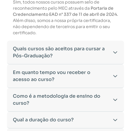
Sim, todos nossos cursos possuem selo de
reconhecimento pelo MEC através da
Portaria de
Credenciamento EAD n° 337 de 11 de abril de 2024.
Além disso, somos a nossa própria certificadora,
não dependendo de terceiros para emitir o seu
certificado.
Quais cursos são aceitos para cursar a
Pós-Graduação?
Para ingressar em um curso de pós-graduação, é
Em quanto tempo vou receber o
necessário ter concluído uma graduação
acesso ao curso?
reconhecida pelo MEC. De acordo com os critérios
estabelecidos pelo Ministério da Educação,
Após a conclusão da sua matrícula e a confirmação
Como é a metodologia de ensino do
aceitamos diplomas das seguintes modalidades:
dos seus dados, o acesso ao curso será liberado
•
curso?
Bacharelado
– Formação generalista em diversas
automaticamente.
áreas do conhecimento, como Direito,
Você receberá um
e-mail com os dados de login
na
Administração, Engenharia, entre outras.
A metodologia da
Qual a duração do curso?
Faculeste
foi desenvolvida para
plataforma de ensino, utilizando o endereço
•
Licenciatura
– Formação voltada para o magistério
oferecer flexibilidade e qualidade na
cadastrado no momento da inscrição.
e habilitação para o ensino fundamental e médio.