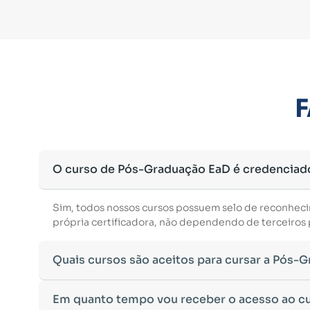
F
O curso de Pós-Graduação EaD é credenciad
Sim, todos nossos cursos possuem selo de reconhec
própria certificadora, não dependendo de terceiros p
Quais cursos são aceitos para cursar a Pós-
Para ingressar em um curso de pós-graduação, é nec
Em quanto tempo vou receber o acesso ao c