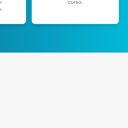
or
curso.
.