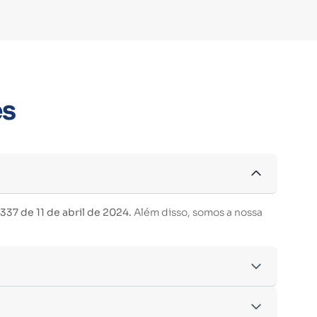
es
37 de 11 de abril de 2024.
Além disso, somos a nossa
acordo com os critérios estabelecidos pelo