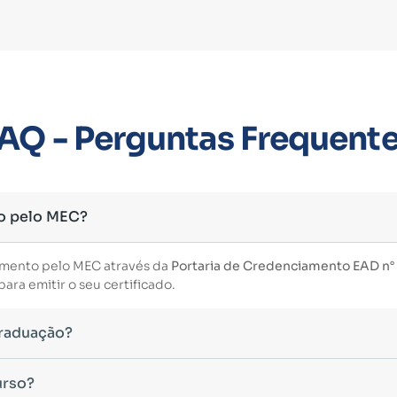
AQ - Perguntas Frequent
o pelo MEC?
imento pelo MEC através da
Portaria de Credenciamento EAD n° 3
ara emitir o seu certificado.
Graduação?
essário ter concluído uma graduação reconhecida pelo MEC. De 
urso?