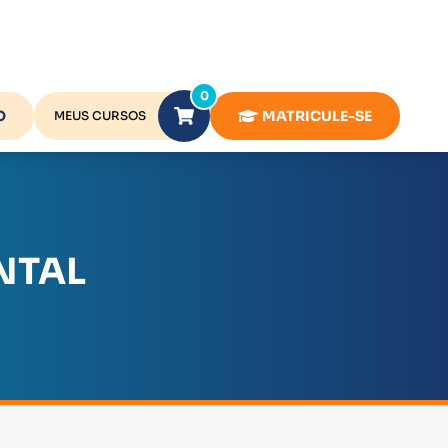
0
O
MATRICULE-SE
MEUS CURSOS
NTAL