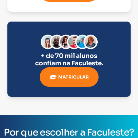
+ de 70 mil alunos
confiam na
Faculeste
.
MATRICULAR
Por que escolher a Faculeste?