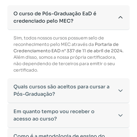
O curso de Pós-Graduação EaD é
credenciado pelo MEC?
Sim, todos nossos cursos possuem selo de
reconhecimento pelo MEC através da
Portaria de
Credenciamento EAD n° 337 de 11 de abril de 2024.
Além disso, somos a nossa própria certificadora,
não dependendo de terceiros para emitir o seu
certificado.
Quais cursos são aceitos para cursar a
Pós-Graduação?
Para ingressar em um curso de pós-graduação, é
Em quanto tempo vou receber o
necessário ter concluído uma graduação
acesso ao curso?
reconhecida pelo MEC. De acordo com os critérios
estabelecidos pelo Ministério da Educação,
Após a conclusão da sua matrícula e a confirmação
Como é a metodologia de ensino do
aceitamos diplomas das seguintes modalidades: