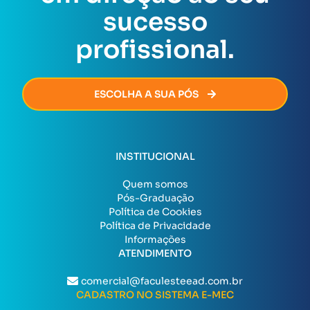
permitindo que você avance na sua carreira sem
sucesso
burocracia.
profissional.
ESCOLHA A SUA PÓS
INSTITUCIONAL
Quem somos
Pós-Graduação
Política de Cookies
Política de Privacidade
Informações
ATENDIMENTO
comercial@faculesteead.com.br
CADASTRO NO SISTEMA E-MEC