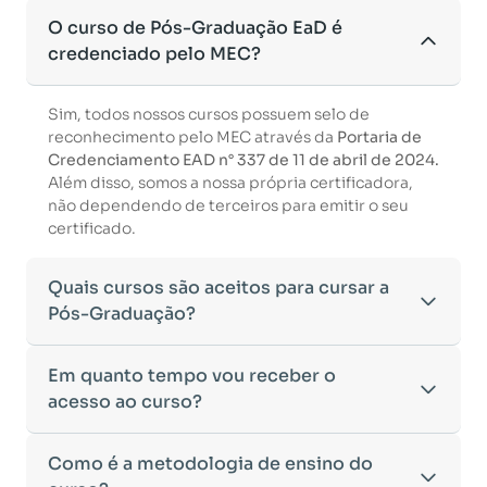
O curso de Pós-Graduação EaD é
credenciado pelo MEC?
Sim, todos nossos cursos possuem selo de
reconhecimento pelo MEC através da
Portaria de
Credenciamento EAD n° 337 de 11 de abril de 2024.
Além disso, somos a nossa própria certificadora,
não dependendo de terceiros para emitir o seu
certificado.
Quais cursos são aceitos para cursar a
Pós-Graduação?
Para ingressar em um curso de pós-graduação, é
Em quanto tempo vou receber o
necessário ter concluído uma graduação
acesso ao curso?
reconhecida pelo MEC. De acordo com os critérios
estabelecidos pelo Ministério da Educação,
Após a conclusão da sua matrícula e a confirmação
Como é a metodologia de ensino do
aceitamos diplomas das seguintes modalidades:
dos seus dados, o acesso ao curso será liberado