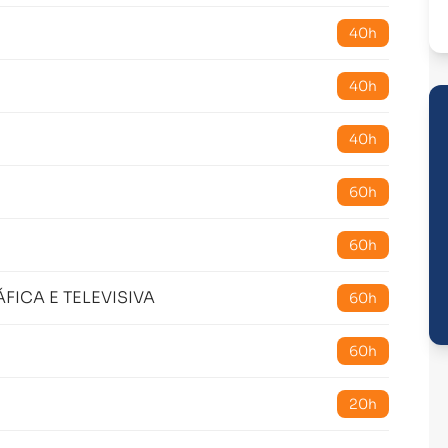
40h
40h
40h
60h
60h
ICA E TELEVISIVA
60h
60h
20h