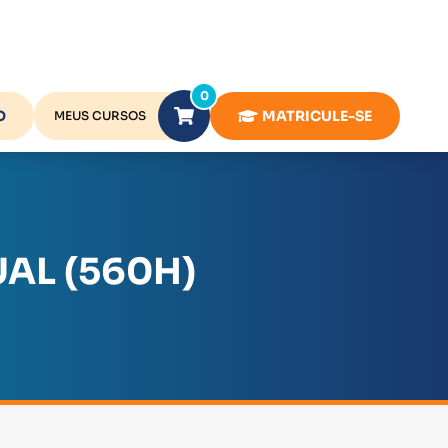
0
O
MATRICULE-SE
MEUS CURSOS
AL (560H)