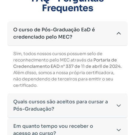
Frequentes
O curso de Pós-Graduação EaD é
credenciado pelo MEC?
Sim, todos nossos cursos possuem selo de
reconhecimento pelo MEC através da
Portaria de
Credenciamento EAD n° 337 de 11 de abril de 2024.
Além disso, somos a nossa própria certificadora,
não dependendo de terceiros para emitir o seu
certificado.
Quais cursos são aceitos para cursar a
Pós-Graduação?
Para ingressar em um curso de pós-graduação, é
Em quanto tempo vou receber o
necessário ter concluído uma graduação
acesso ao curso?