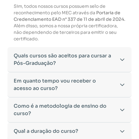
Sim, todos nossos cursos possuem selo de
reconhecimento pelo MEC através da
Portaria de
Credenciamento EAD n° 337 de 11 de abril de 2024.
Além disso, somos a nossa própria certificadora,
não dependendo de terceiros para emitir o seu
certificado.
Quais cursos são aceitos para cursar a
Pós-Graduação?
Para ingressar em um curso de pós-graduação, é
Em quanto tempo vou receber o
necessário ter concluído uma graduação
acesso ao curso?
reconhecida pelo MEC. De acordo com os critérios
estabelecidos pelo Ministério da Educação,
Após a conclusão da sua matrícula e a confirmação
Como é a metodologia de ensino do
aceitamos diplomas das seguintes modalidades:
dos seus dados, o acesso ao curso será liberado
•
curso?
Bacharelado
– Formação generalista em diversas
automaticamente.
áreas do conhecimento, como Direito,
Você receberá um
e-mail com os dados de login
na
Administração, Engenharia, entre outras.
A metodologia da
Qual a duração do curso?
Faculeste
foi desenvolvida para
plataforma de ensino, utilizando o endereço
•
Licenciatura
– Formação voltada para o magistério
oferecer flexibilidade e qualidade na
cadastrado no momento da inscrição.
e habilitação para o ensino fundamental e médio.