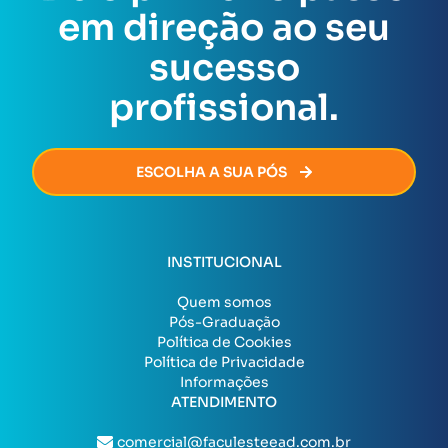
Assim que todas as exigências forem cumpridas, o
em direção ao seu
certificado será emitido de forma rápida e segura,
permitindo que você avance na sua carreira sem
sucesso
burocracia.
profissional.
ESCOLHA A SUA PÓS
INSTITUCIONAL
Quem somos
Pós-Graduação
Política de Cookies
Política de Privacidade
Informações
ATENDIMENTO
comercial@faculesteead.com.br