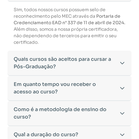
Sim, todos nossos cursos possuem selo de
reconhecimento pelo MEC através da
Portaria de
Credenciamento EAD n° 337 de 11 de abril de 2024.
Além disso, somos a nossa própria certificadora,
não dependendo de terceiros para emitir o seu
certificado.
Quais cursos são aceitos para cursar a
Pós-Graduação?
Para ingressar em um curso de pós-graduação, é
Em quanto tempo vou receber o
necessário ter concluído uma graduação
acesso ao curso?
reconhecida pelo MEC. De acordo com os critérios
estabelecidos pelo Ministério da Educação,
Após a conclusão da sua matrícula e a confirmação
Como é a metodologia de ensino do
aceitamos diplomas das seguintes modalidades:
dos seus dados, o acesso ao curso será liberado
•
curso?
Bacharelado
– Formação generalista em diversas
automaticamente.
áreas do conhecimento, como Direito,
Você receberá um
e-mail com os dados de login
na
Administração, Engenharia, entre outras.
A metodologia da
Qual a duração do curso?
Faculeste
foi desenvolvida para
plataforma de ensino, utilizando o endereço
•
Licenciatura
– Formação voltada para o magistério