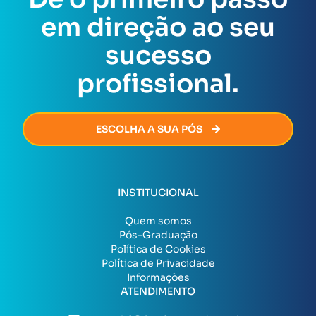
ofertas disponíveis no momento da sua inscrição.
conclusão da Pós-Graduação.
Assim que todas as exigências forem cumpridas, o
em direção ao seu
certificado será emitido de forma rápida e segura,
permitindo que você avance na sua carreira sem
sucesso
burocracia.
profissional.
ESCOLHA A SUA PÓS
INSTITUCIONAL
Quem somos
Pós-Graduação
Política de Cookies
Política de Privacidade
Informações
ATENDIMENTO