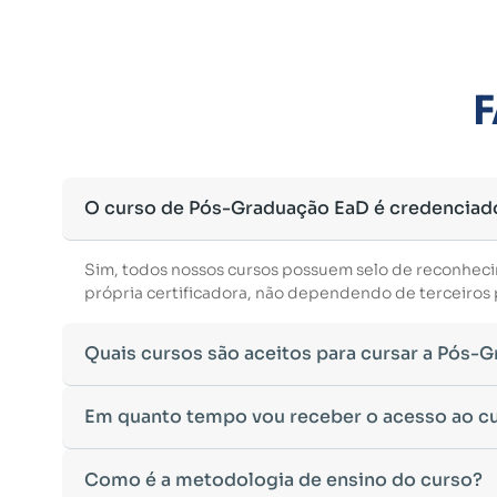
F
O curso de Pós-Graduação EaD é credenciad
Sim, todos nossos cursos possuem selo de reconhec
própria certificadora, não dependendo de terceiros p
Quais cursos são aceitos para cursar a Pós-
Para ingressar em um curso de pós-graduação, é nec
Em quanto tempo vou receber o acesso ao c
Ministério da Educação, aceitamos diplomas das seg
•
Bacharelado
– Formação generalista em diversas ár
Após a conclusão da sua matrícula e a confirmação d
Como é a metodologia de ensino do curso?
•
Licenciatura
– Formação voltada para o magistério e