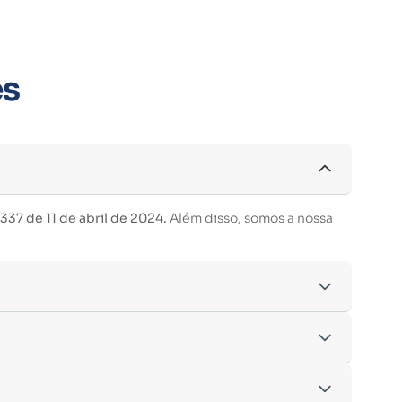
es
37 de 11 de abril de 2024.
Além disso, somos a nossa
acordo com os critérios estabelecidos pelo
entre outras.