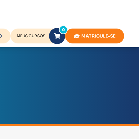
0
O
MATRICULE-SE
MEUS CURSOS