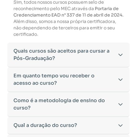
Sim, todos nossos cursos possuem selo de
reconhecimento pelo MEC através da
Portaria de
Credenciamento EAD n° 337 de 11 de abril de 2024.
Além disso, somos a nossa própria certificadora,
não dependendo de terceiros para emitir o seu
certificado.
Quais cursos são aceitos para cursar a
Pós-Graduação?
Para ingressar em um curso de pós-graduação, é
Em quanto tempo vou receber o
necessário ter concluído uma graduação
acesso ao curso?
reconhecida pelo MEC. De acordo com os critérios
estabelecidos pelo Ministério da Educação,
Após a conclusão da sua matrícula e a confirmação
Como é a metodologia de ensino do
aceitamos diplomas das seguintes modalidades:
dos seus dados, o acesso ao curso será liberado
•
curso?
Bacharelado
– Formação generalista em diversas
automaticamente.
áreas do conhecimento, como Direito,
Você receberá um
e-mail com os dados de login
na
Administração, Engenharia, entre outras.
A metodologia da
Qual a duração do curso?
Faculeste
foi desenvolvida para
plataforma de ensino, utilizando o endereço
•
Licenciatura
– Formação voltada para o magistério
oferecer flexibilidade e qualidade na
cadastrado no momento da inscrição.
e habilitação para o ensino fundamental e médio.