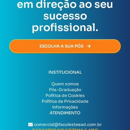
em direção ao seu
certificado será emitido de forma rápida e segura,
permitindo que você avance na sua carreira sem
sucesso
burocracia.
profissional.
ESCOLHA A SUA PÓS
INSTITUCIONAL
Quem somos
Pós-Graduação
Política de Cookies
Política de Privacidade
Informações
ATENDIMENTO
comercial@faculesteead.com.br