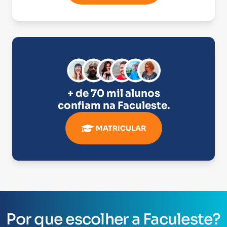
+ de 70 mil alunos
confiam na
Faculeste
.
MATRICULAR
Por que escolher a Faculeste?