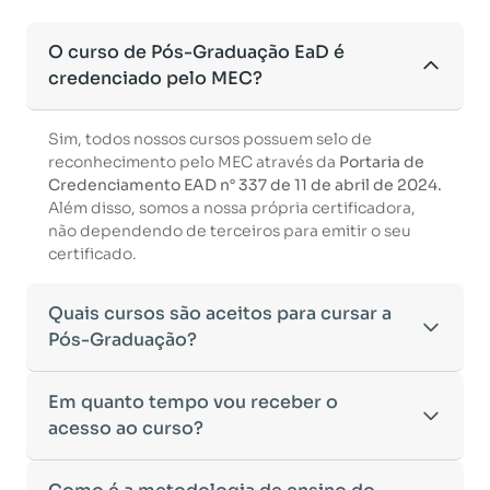
O curso de Pós-Graduação EaD é
credenciado pelo MEC?
Sim, todos nossos cursos possuem selo de
reconhecimento pelo MEC através da
Portaria de
Credenciamento EAD n° 337 de 11 de abril de 2024.
Além disso, somos a nossa própria certificadora,
não dependendo de terceiros para emitir o seu
certificado.
Quais cursos são aceitos para cursar a
Pós-Graduação?
Para ingressar em um curso de pós-graduação, é
Em quanto tempo vou receber o
necessário ter concluído uma graduação
acesso ao curso?
reconhecida pelo MEC. De acordo com os critérios
estabelecidos pelo Ministério da Educação,
Após a conclusão da sua matrícula e a confirmação