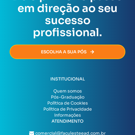
Assim que todas as exigências forem cumpridas, o
em direção ao seu
certificado será emitido de forma rápida e segura,
permitindo que você avance na sua carreira sem
sucesso
burocracia.
profissional.
ESCOLHA A SUA PÓS
INSTITUCIONAL
Quem somos
Pós-Graduação
Política de Cookies
Política de Privacidade
Informações
ATENDIMENTO
comercial@faculesteead.com.br