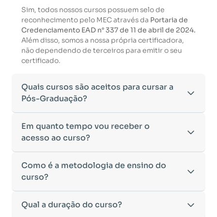
Sim, todos nossos cursos possuem selo de
reconhecimento pelo MEC através da
Portaria de
Credenciamento EAD n° 337 de 11 de abril de 2024.
Além disso, somos a nossa própria certificadora,
não dependendo de terceiros para emitir o seu
certificado.
Quais cursos são aceitos para cursar a
Pós-Graduação?
Para ingressar em um curso de pós-graduação, é
Em quanto tempo vou receber o
necessário ter concluído uma graduação
acesso ao curso?
reconhecida pelo MEC. De acordo com os critérios
estabelecidos pelo Ministério da Educação,
Após a conclusão da sua matrícula e a confirmação
Como é a metodologia de ensino do
aceitamos diplomas das seguintes modalidades:
dos seus dados, o acesso ao curso será liberado
•
curso?
Bacharelado
– Formação generalista em diversas
automaticamente.
áreas do conhecimento, como Direito,
Você receberá um
e-mail com os dados de login
na
Administração, Engenharia, entre outras.
A metodologia da
Qual a duração do curso?
Faculeste
foi desenvolvida para
plataforma de ensino, utilizando o endereço
•
Licenciatura
– Formação voltada para o magistério
oferecer flexibilidade e qualidade na
cadastrado no momento da inscrição.
e habilitação para o ensino fundamental e médio.