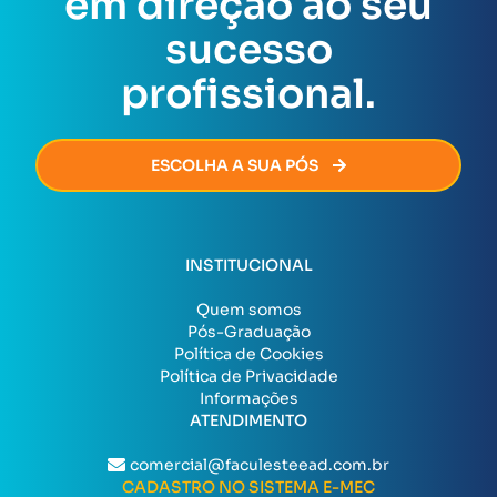
em direção ao seu
certificado será emitido de forma rápida e segura,
permitindo que você avance na sua carreira sem
sucesso
burocracia.
profissional.
ESCOLHA A SUA PÓS
INSTITUCIONAL
Quem somos
Pós-Graduação
Política de Cookies
Política de Privacidade
Informações
ATENDIMENTO
comercial@faculesteead.com.br
CADASTRO NO SISTEMA E-MEC