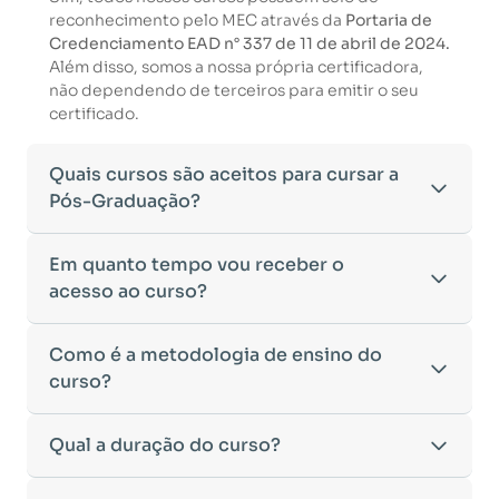
reconhecimento pelo MEC através da
Portaria de
Credenciamento EAD n° 337 de 11 de abril de 2024.
Além disso, somos a nossa própria certificadora,
não dependendo de terceiros para emitir o seu
certificado.
Quais cursos são aceitos para cursar a
Pós-Graduação?
Para ingressar em um curso de pós-graduação, é
Em quanto tempo vou receber o
necessário ter concluído uma graduação
acesso ao curso?
reconhecida pelo MEC. De acordo com os critérios
estabelecidos pelo Ministério da Educação,
Após a conclusão da sua matrícula e a confirmação
Como é a metodologia de ensino do
aceitamos diplomas das seguintes modalidades:
dos seus dados, o acesso ao curso será liberado
•
curso?
Bacharelado
– Formação generalista em diversas
automaticamente.
áreas do conhecimento, como Direito,
Você receberá um
e-mail com os dados de login
na
Administração, Engenharia, entre outras.
A metodologia da
Qual a duração do curso?
Faculeste
foi desenvolvida para
plataforma de ensino, utilizando o endereço
•
Licenciatura
– Formação voltada para o magistério
oferecer flexibilidade e qualidade na
cadastrado no momento da inscrição.
e habilitação para o ensino fundamental e médio.
aprendizagem. Nosso ensino é
100% on-line
,
Esse processo ocorre de forma ágil, permitindo
•
Tecnólogo
– Cursos de formação superior de