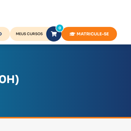
0
O
MATRICULE-SE
MEUS CURSOS
60H)