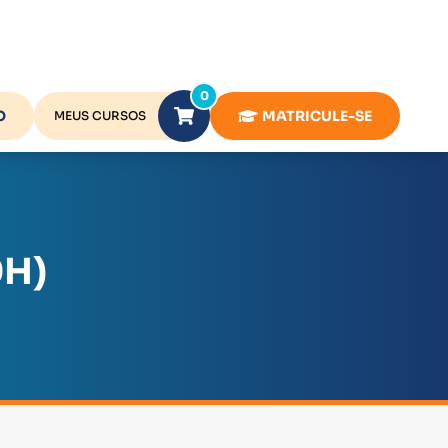
0
O
MATRICULE-SE
MEUS CURSOS
0H)