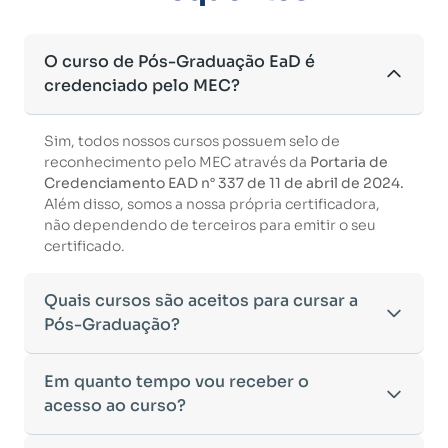
O curso de Pós-Graduação EaD é
credenciado pelo MEC?
Sim, todos nossos cursos possuem selo de
reconhecimento pelo MEC através da
Portaria de
Credenciamento EAD n° 337 de 11 de abril de 2024.
Além disso, somos a nossa própria certificadora,
não dependendo de terceiros para emitir o seu
certificado.
Quais cursos são aceitos para cursar a
Pós-Graduação?
Para ingressar em um curso de pós-graduação, é
Em quanto tempo vou receber o
necessário ter concluído uma graduação
acesso ao curso?
reconhecida pelo MEC. De acordo com os critérios
estabelecidos pelo Ministério da Educação,