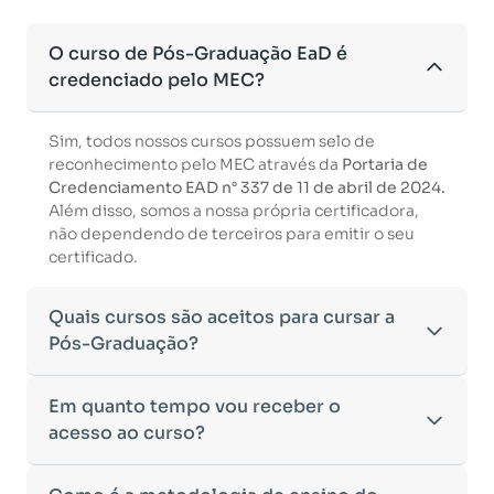
O curso de Pós-Graduação EaD é
credenciado pelo MEC?
Sim, todos nossos cursos possuem selo de
reconhecimento pelo MEC através da
Portaria de
Credenciamento EAD n° 337 de 11 de abril de 2024.
Além disso, somos a nossa própria certificadora,
não dependendo de terceiros para emitir o seu
certificado.
Quais cursos são aceitos para cursar a
Pós-Graduação?
Para ingressar em um curso de pós-graduação, é
Em quanto tempo vou receber o
necessário ter concluído uma graduação
acesso ao curso?
reconhecida pelo MEC. De acordo com os critérios
estabelecidos pelo Ministério da Educação,
Após a conclusão da sua matrícula e a confirmação