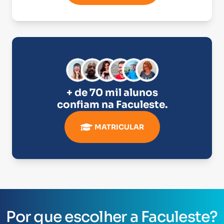
+ de 70 mil alunos
confiam na
Faculeste
.
MATRICULAR
Por que escolher a Faculeste?