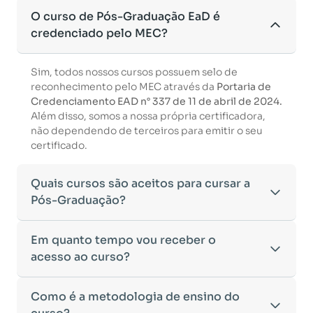
O curso de Pós-Graduação EaD é
credenciado pelo MEC?
Sim, todos nossos cursos possuem selo de
reconhecimento pelo MEC através da
Portaria de
Credenciamento EAD n° 337 de 11 de abril de 2024.
Além disso, somos a nossa própria certificadora,
não dependendo de terceiros para emitir o seu
certificado.
Quais cursos são aceitos para cursar a
Pós-Graduação?
Para ingressar em um curso de pós-graduação, é
Em quanto tempo vou receber o
necessário ter concluído uma graduação
acesso ao curso?
reconhecida pelo MEC. De acordo com os critérios
estabelecidos pelo Ministério da Educação,
Após a conclusão da sua matrícula e a confirmação
Como é a metodologia de ensino do
aceitamos diplomas das seguintes modalidades:
dos seus dados, o acesso ao curso será liberado
•
Bacharelado
– Formação generalista em diversas