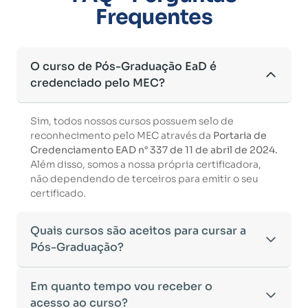
Frequentes
O curso de Pós-Graduação EaD é
credenciado pelo MEC?
Sim, todos nossos cursos possuem selo de
reconhecimento pelo MEC através da
Portaria de
Credenciamento EAD n° 337 de 11 de abril de 2024.
Além disso, somos a nossa própria certificadora,
não dependendo de terceiros para emitir o seu
certificado.
Quais cursos são aceitos para cursar a
Pós-Graduação?
Para ingressar em um curso de pós-graduação, é
Em quanto tempo vou receber o
necessário ter concluído uma graduação
acesso ao curso?