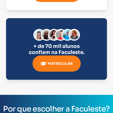
+ de 70 mil alunos
confiam na
Faculeste
.
MATRICULAR
Por que escolher a Faculeste?