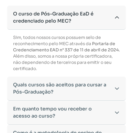
O curso de Pós-Graduação EaD é
credenciado pelo MEC?
Sim, todos nossos cursos possuem selo de
reconhecimento pelo MEC através da
Portaria de
Credenciamento EAD n° 337 de 11 de abril de 2024.
Além disso, somos a nossa própria certificadora,
não dependendo de terceiros para emitir o seu
certificado.
Quais cursos são aceitos para cursar a
Pós-Graduação?
Para ingressar em um curso de pós-graduação, é
Em quanto tempo vou receber o
necessário ter concluído uma graduação
acesso ao curso?
reconhecida pelo MEC. De acordo com os critérios
estabelecidos pelo Ministério da Educação,
Após a conclusão da sua matrícula e a confirmação
Como é a metodologia de ensino do