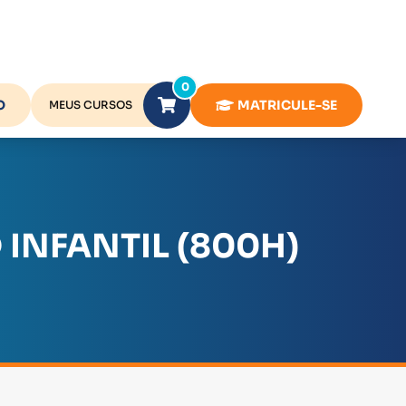
0
O
MATRICULE-SE
MEUS CURSOS
INFANTIL (800H)