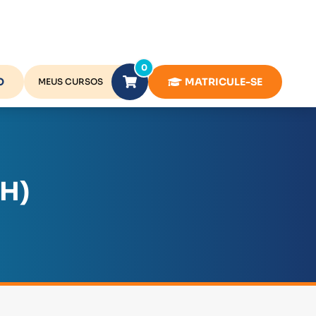
0
O
MATRICULE-SE
MEUS CURSOS
H)