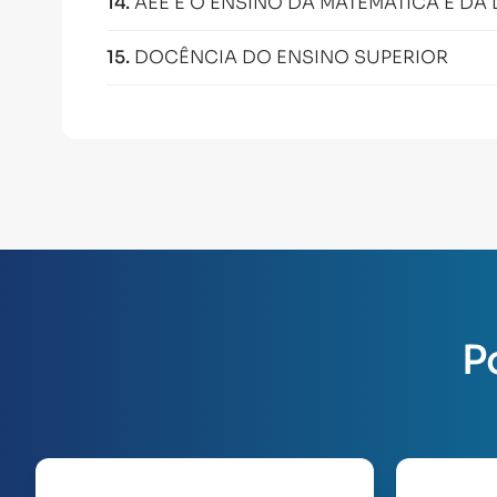
14
.
AEE E O ENSINO DA MATEMÁTICA E D
15
.
DOCÊNCIA DO ENSINO SUPERIOR
P