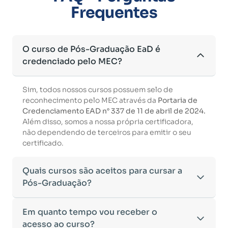
Frequentes
O curso de Pós-Graduação EaD é
credenciado pelo MEC?
Sim, todos nossos cursos possuem selo de
reconhecimento pelo MEC através da
Portaria de
Credenciamento EAD n° 337 de 11 de abril de 2024.
Além disso, somos a nossa própria certificadora,
não dependendo de terceiros para emitir o seu
certificado.
Quais cursos são aceitos para cursar a
Pós-Graduação?
Para ingressar em um curso de pós-graduação, é
Em quanto tempo vou receber o
necessário ter concluído uma graduação
acesso ao curso?