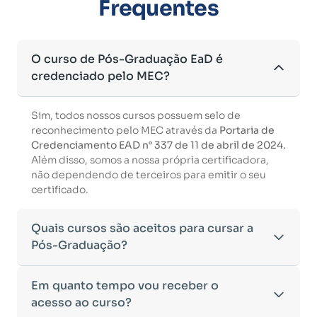
Frequentes
O curso de Pós-Graduação EaD é
credenciado pelo MEC?
Sim, todos nossos cursos possuem selo de
reconhecimento pelo MEC através da
Portaria de
Credenciamento EAD n° 337 de 11 de abril de 2024.
Além disso, somos a nossa própria certificadora,
não dependendo de terceiros para emitir o seu
certificado.
Quais cursos são aceitos para cursar a
Pós-Graduação?
Para ingressar em um curso de pós-graduação, é
Em quanto tempo vou receber o
necessário ter concluído uma graduação
acesso ao curso?
reconhecida pelo MEC. De acordo com os critérios