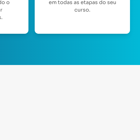
do o
em todas as etapas do seu
or
curso.
.