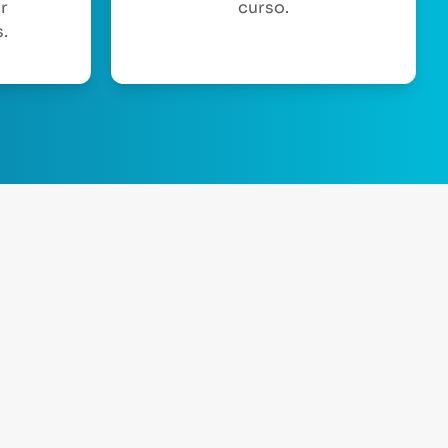
or
curso.
.