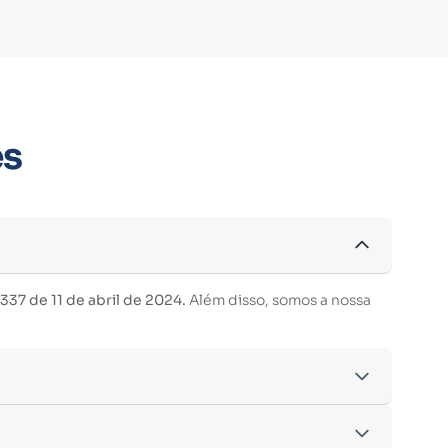
es
37 de 11 de abril de 2024.
Além disso, somos a nossa
acordo com os critérios estabelecidos pelo