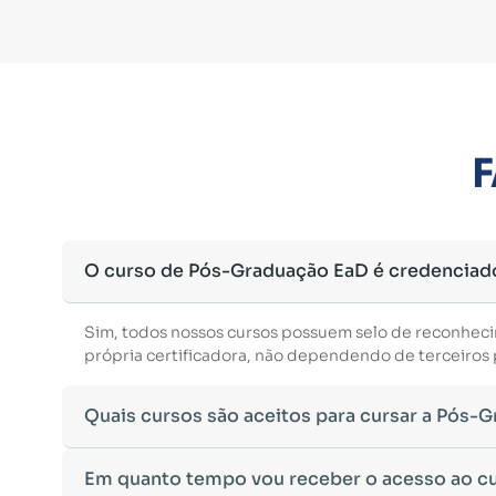
F
O curso de Pós-Graduação EaD é credenciad
Sim, todos nossos cursos possuem selo de reconhec
própria certificadora, não dependendo de terceiros p
Quais cursos são aceitos para cursar a Pós-
Para ingressar em um curso de pós-graduação, é nec
Em quanto tempo vou receber o acesso ao c