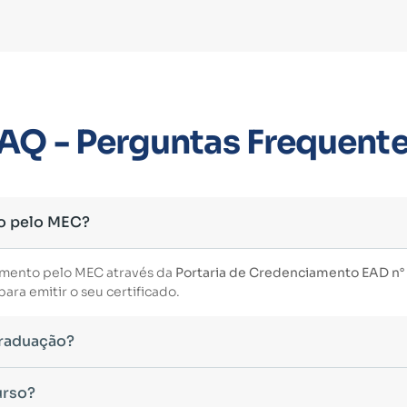
AQ - Perguntas Frequent
o pelo MEC?
imento pelo MEC através da
Portaria de Credenciamento EAD n° 3
ara emitir o seu certificado.
Graduação?
essário ter concluído uma graduação reconhecida pelo MEC. De 
urso?