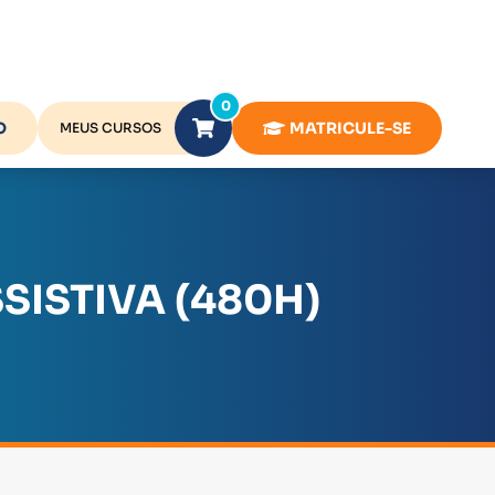
0
O
MATRICULE-SE
MEUS CURSOS
SISTIVA (480H)