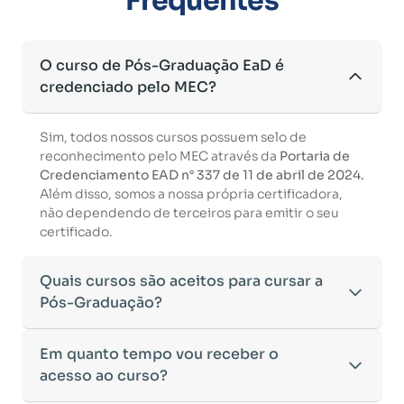
Frequentes
O curso de Pós-Graduação EaD é
credenciado pelo MEC?
Sim, todos nossos cursos possuem selo de
reconhecimento pelo MEC através da
Portaria de
Credenciamento EAD n° 337 de 11 de abril de 2024.
Além disso, somos a nossa própria certificadora,
não dependendo de terceiros para emitir o seu
certificado.
Quais cursos são aceitos para cursar a
Pós-Graduação?
Para ingressar em um curso de pós-graduação, é
Em quanto tempo vou receber o
necessário ter concluído uma graduação
acesso ao curso?
reconhecida pelo MEC. De acordo com os critérios