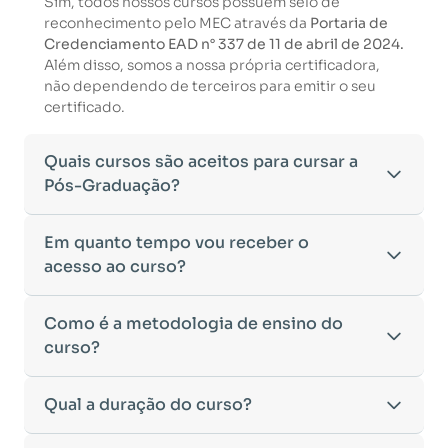
Sim, todos nossos cursos possuem selo de
reconhecimento pelo MEC através da
Portaria de
Credenciamento EAD n° 337 de 11 de abril de 2024.
Além disso, somos a nossa própria certificadora,
não dependendo de terceiros para emitir o seu
certificado.
Quais cursos são aceitos para cursar a
Pós-Graduação?
Para ingressar em um curso de pós-graduação, é
Em quanto tempo vou receber o
necessário ter concluído uma graduação
acesso ao curso?
reconhecida pelo MEC. De acordo com os critérios
estabelecidos pelo Ministério da Educação,
Após a conclusão da sua matrícula e a confirmação
Como é a metodologia de ensino do
aceitamos diplomas das seguintes modalidades:
dos seus dados, o acesso ao curso será liberado
•
curso?
Bacharelado
– Formação generalista em diversas
automaticamente.
áreas do conhecimento, como Direito,
Você receberá um
e-mail com os dados de login
na
Administração, Engenharia, entre outras.
A metodologia da
Qual a duração do curso?
Faculeste
foi desenvolvida para
plataforma de ensino, utilizando o endereço
•
Licenciatura
– Formação voltada para o magistério
oferecer flexibilidade e qualidade na
cadastrado no momento da inscrição.
e habilitação para o ensino fundamental e médio.
aprendizagem. Nosso ensino é
100% on-line
,
Esse processo ocorre de forma ágil, permitindo