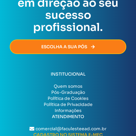
em direção ao seu
certificado será emitido de forma rápida e segura,
permitindo que você avance na sua carreira sem
sucesso
burocracia.
profissional.
ESCOLHA A SUA PÓS
INSTITUCIONAL
Quem somos
Pós-Graduação
Política de Cookies
Política de Privacidade
Informações
ATENDIMENTO
comercial@faculesteead.com.br
CADASTRO NO SISTEMA E-MEC