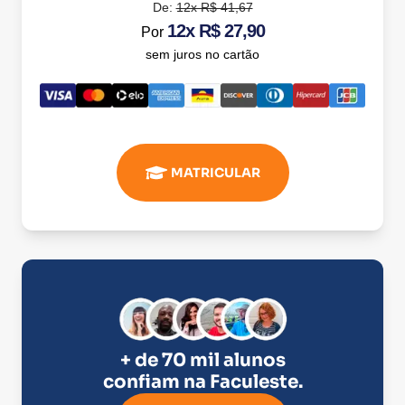
De:
12x R$ 41,67
12x R$ 27,90
Por
sem juros no cartão
MATRICULAR
+ de 70 mil alunos
confiam na
Faculeste
.