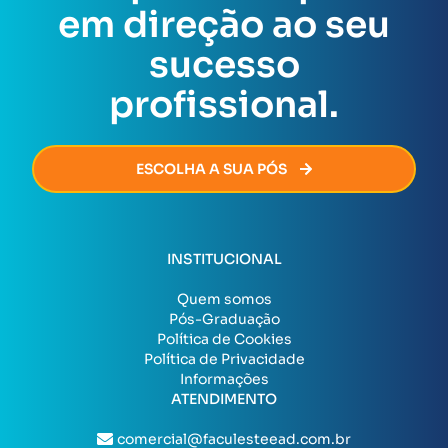
Assim que todas as exigências forem cumpridas, o
em direção ao seu
certificado será emitido de forma rápida e segura,
permitindo que você avance na sua carreira sem
sucesso
burocracia.
profissional.
ESCOLHA A SUA PÓS
INSTITUCIONAL
Quem somos
Pós-Graduação
Política de Cookies
Política de Privacidade
Informações
ATENDIMENTO
comercial@faculesteead.com.br