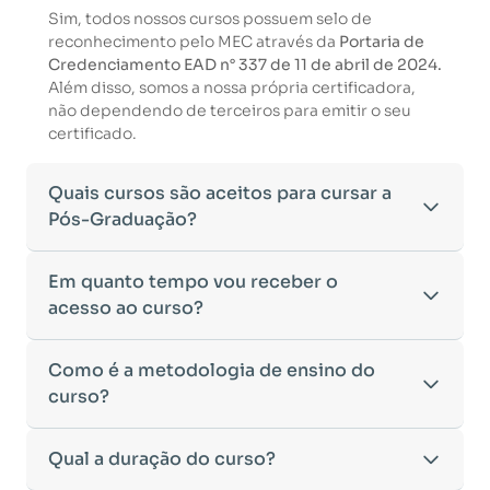
Sim, todos nossos cursos possuem selo de
reconhecimento pelo MEC através da
Portaria de
Credenciamento EAD n° 337 de 11 de abril de 2024.
Além disso, somos a nossa própria certificadora,
não dependendo de terceiros para emitir o seu
certificado.
Quais cursos são aceitos para cursar a
Pós-Graduação?
Para ingressar em um curso de pós-graduação, é
Em quanto tempo vou receber o
necessário ter concluído uma graduação
acesso ao curso?
reconhecida pelo MEC. De acordo com os critérios
estabelecidos pelo Ministério da Educação,
Após a conclusão da sua matrícula e a confirmação
Como é a metodologia de ensino do
aceitamos diplomas das seguintes modalidades:
dos seus dados, o acesso ao curso será liberado
•
curso?
Bacharelado
– Formação generalista em diversas
automaticamente.
áreas do conhecimento, como Direito,
Você receberá um
e-mail com os dados de login
na
Administração, Engenharia, entre outras.
A metodologia da
Qual a duração do curso?
Faculeste
foi desenvolvida para
plataforma de ensino, utilizando o endereço
•
Licenciatura
– Formação voltada para o magistério
oferecer flexibilidade e qualidade na
cadastrado no momento da inscrição.
e habilitação para o ensino fundamental e médio.