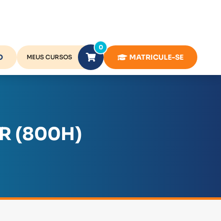
0
O
MATRICULE-SE
MEUS CURSOS
R (800H)