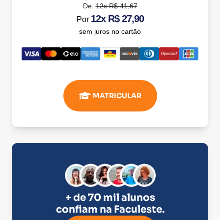
De:
12x R$ 41,67
12x R$ 27,90
Por
sem juros no cartão
MATRICULAR
+ de 70 mil alunos
confiam na
Faculeste
.