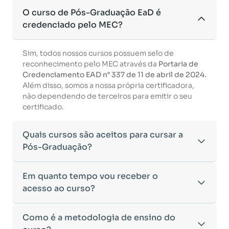
O curso de Pós-Graduação EaD é
credenciado pelo MEC?
Sim, todos nossos cursos possuem selo de
reconhecimento pelo MEC através da
Portaria de
Credenciamento EAD n° 337 de 11 de abril de 2024.
Além disso, somos a nossa própria certificadora,
não dependendo de terceiros para emitir o seu
certificado.
Quais cursos são aceitos para cursar a
Pós-Graduação?
Para ingressar em um curso de pós-graduação, é
Em quanto tempo vou receber o
necessário ter concluído uma graduação
acesso ao curso?
reconhecida pelo MEC. De acordo com os critérios
estabelecidos pelo Ministério da Educação,
Após a conclusão da sua matrícula e a confirmação
Como é a metodologia de ensino do
aceitamos diplomas das seguintes modalidades:
dos seus dados, o acesso ao curso será liberado
•
Bacharelado
– Formação generalista em diversas