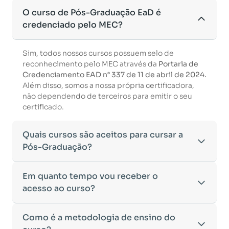
O curso de Pós-Graduação EaD é
credenciado pelo MEC?
Sim, todos nossos cursos possuem selo de
reconhecimento pelo MEC através da
Portaria de
Credenciamento EAD n° 337 de 11 de abril de 2024.
Além disso, somos a nossa própria certificadora,
não dependendo de terceiros para emitir o seu
certificado.
Quais cursos são aceitos para cursar a
Pós-Graduação?
Para ingressar em um curso de pós-graduação, é
Em quanto tempo vou receber o
necessário ter concluído uma graduação
acesso ao curso?
reconhecida pelo MEC. De acordo com os critérios
estabelecidos pelo Ministério da Educação,
Após a conclusão da sua matrícula e a confirmação
Como é a metodologia de ensino do
aceitamos diplomas das seguintes modalidades:
dos seus dados, o acesso ao curso será liberado
•
Bacharelado
– Formação generalista em diversas