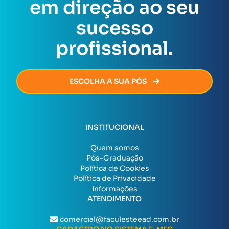
em direção ao seu
certificado será emitido de forma rápida e segura,
permitindo que você avance na sua carreira sem
sucesso
burocracia.
profissional.
ESCOLHA A SUA PÓS
INSTITUCIONAL
Quem somos
Pós-Graduação
Política de Cookies
Política de Privacidade
Informações
ATENDIMENTO
comercial@faculesteead.com.br