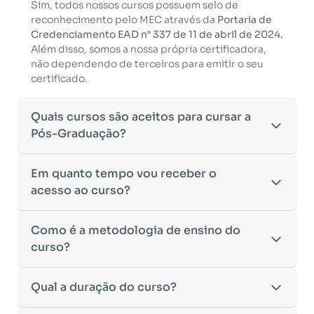
Sim, todos nossos cursos possuem selo de
reconhecimento pelo MEC através da
Portaria de
Credenciamento EAD n° 337 de 11 de abril de 2024.
Além disso, somos a nossa própria certificadora,
não dependendo de terceiros para emitir o seu
certificado.
Quais cursos são aceitos para cursar a
Pós-Graduação?
Para ingressar em um curso de pós-graduação, é
Em quanto tempo vou receber o
necessário ter concluído uma graduação
acesso ao curso?
reconhecida pelo MEC. De acordo com os critérios
estabelecidos pelo Ministério da Educação,
Após a conclusão da sua matrícula e a confirmação
Como é a metodologia de ensino do
aceitamos diplomas das seguintes modalidades:
dos seus dados, o acesso ao curso será liberado
•
curso?
Bacharelado
– Formação generalista em diversas
automaticamente.
áreas do conhecimento, como Direito,
Você receberá um
e-mail com os dados de login
na
Administração, Engenharia, entre outras.
A metodologia da
Qual a duração do curso?
Faculeste
foi desenvolvida para
plataforma de ensino, utilizando o endereço
•
Licenciatura
– Formação voltada para o magistério
oferecer flexibilidade e qualidade na
cadastrado no momento da inscrição.
e habilitação para o ensino fundamental e médio.