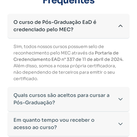
Frequentes
O curso de Pós-Graduação EaD é
credenciado pelo MEC?
Sim, todos nossos cursos possuem selo de
reconhecimento pelo MEC através da
Portaria de
Credenciamento EAD n° 337 de 11 de abril de 2024.
Além disso, somos a nossa própria certificadora,
não dependendo de terceiros para emitir o seu
certificado.
Quais cursos são aceitos para cursar a
Pós-Graduação?
Para ingressar em um curso de pós-graduação, é
Em quanto tempo vou receber o
necessário ter concluído uma graduação
acesso ao curso?
reconhecida pelo MEC. De acordo com os critérios