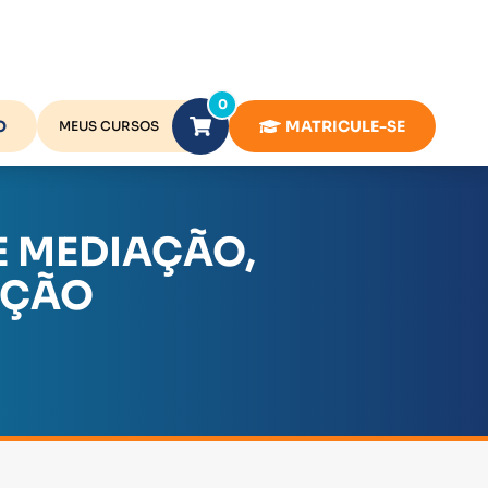
0
O
MATRICULE-SE
MEUS CURSOS
E MEDIAÇÃO,
AÇÃO