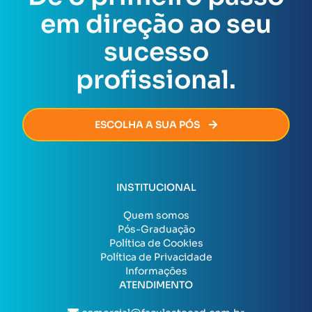
conclusão da Pós-Graduação.
Assim que todas as exigências forem cumpridas, o
em direção ao seu
certificado será emitido de forma rápida e segura,
permitindo que você avance na sua carreira sem
sucesso
burocracia.
profissional.
ESCOLHA A SUA PÓS
INSTITUCIONAL
Quem somos
Pós-Graduação
Política de Cookies
Política de Privacidade
Informações
ATENDIMENTO