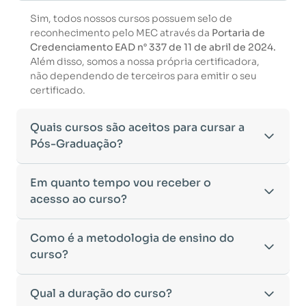
Sim, todos nossos cursos possuem selo de
reconhecimento pelo MEC através da
Portaria de
Credenciamento EAD n° 337 de 11 de abril de 2024.
Além disso, somos a nossa própria certificadora,
não dependendo de terceiros para emitir o seu
certificado.
Quais cursos são aceitos para cursar a
Pós-Graduação?
Para ingressar em um curso de pós-graduação, é
Em quanto tempo vou receber o
necessário ter concluído uma graduação
acesso ao curso?
reconhecida pelo MEC. De acordo com os critérios
estabelecidos pelo Ministério da Educação,
Após a conclusão da sua matrícula e a confirmação
Como é a metodologia de ensino do
aceitamos diplomas das seguintes modalidades:
dos seus dados, o acesso ao curso será liberado
•
curso?
Bacharelado
– Formação generalista em diversas
automaticamente.
áreas do conhecimento, como Direito,
Você receberá um
e-mail com os dados de login
na
Administração, Engenharia, entre outras.
A metodologia da
Qual a duração do curso?
Faculeste
foi desenvolvida para
plataforma de ensino, utilizando o endereço
•
Licenciatura
– Formação voltada para o magistério