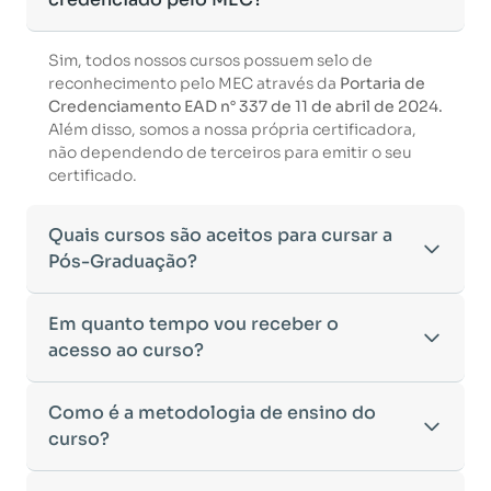
Sim, todos nossos cursos possuem selo de
reconhecimento pelo MEC através da
Portaria de
Credenciamento EAD n° 337 de 11 de abril de 2024.
Além disso, somos a nossa própria certificadora,
não dependendo de terceiros para emitir o seu
certificado.
Quais cursos são aceitos para cursar a
Pós-Graduação?
Para ingressar em um curso de pós-graduação, é
Em quanto tempo vou receber o
necessário ter concluído uma graduação
acesso ao curso?
reconhecida pelo MEC. De acordo com os critérios
estabelecidos pelo Ministério da Educação,
Após a conclusão da sua matrícula e a confirmação
Como é a metodologia de ensino do
aceitamos diplomas das seguintes modalidades:
dos seus dados, o acesso ao curso será liberado
•
curso?
Bacharelado
– Formação generalista em diversas
automaticamente.
áreas do conhecimento, como Direito,
Você receberá um
e-mail com os dados de login
na
Administração, Engenharia, entre outras.