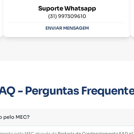
Suporte Whatsapp
(31) 997309610
ENVIAR MENSAGEM
AQ - Perguntas Frequent
o pelo MEC?
imento pelo MEC através da
Portaria de Credenciamento EAD n° 3