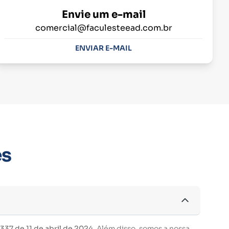
Envie um e-mail
comercial@faculesteead.com.br
ENVIAR E-MAIL
es
37 de 11 de abril de 2024.
Além disso, somos a nossa