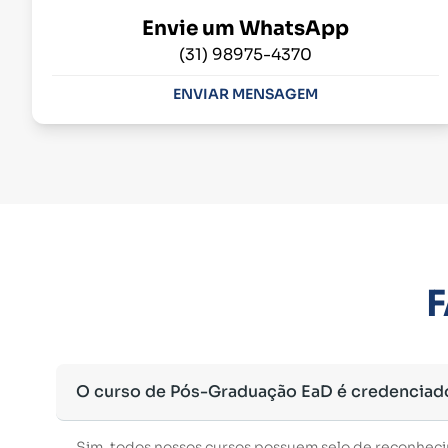
Envie um WhatsApp
(31) 98975-4370
ENVIAR MENSAGEM
F
O curso de Pós-Graduação EaD é credenciad
Sim, todos nossos cursos possuem selo de reconhec